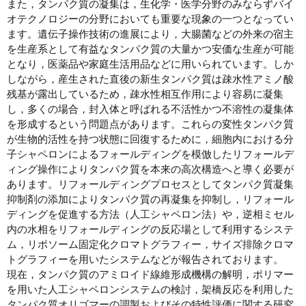
また，タンパク質の凝集は，生化学・医学分野のみならずバイ
オテクノロジーの分野においても重要な現象の一つとなってい
ます。遺伝子操作技術の進展により，大腸菌などの外来の宿主
を生産系として有益なタンパク質の大量かつ安価な生産が可能
となり，医薬品や家庭生活用品などに用いられています。しか
しながら，産生された直後の新生タンパク質は疎水性アミノ酸
残基が露出しているため，疎水性相互作用により容易に凝集
し，多くの場合，封入体と呼ばれる不活性かつ不溶性の凝集体
を形成するという問題点があります。これらの変性タンパク質
が生物的活性を持つ状態に回復するために，細胞内における分
子シャペロンによるフォールディングを模倣したリフォールデ
ィング操作によりタンパク質を本来の高次構造へと導く必要が
あります。リフォールディングプロセスとしてタンパク質凝集
抑制剤の添加によりタンパク質の再凝集を抑制し，リフォール
ディングを促進する方法（人工シャペロン法）や，逆相ミセル
内の水相をリフォールディングの反応場として利用するシステ
ム，リポソーム固定化クロマトグラフィー，サイズ排除クロマ
トグラフィーを用いたシステムなどが報告されております。
現在，タンパク質のアミロイド線維形成機構の解明，ポリマー
を用いた人工シャペロンシステムの検討，架橋反応を利用した
タンパク質オリゴマーの調製およびその特性評価に関する研究