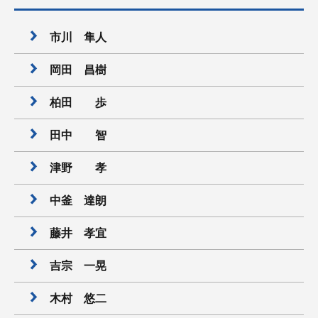
市川 隼人
岡田 昌樹
柏田 歩
田中 智
津野 孝
中釜 達朗
藤井 孝宜
吉宗 一晃
木村 悠二