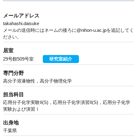
メールアドレス
takahashi.daisuke
メールの送信時にはネームの後ろに@nihon-u.ac.jpを追記してく
ださい。
居室
29号館509号室
研究室紹介
専門分野
高分子溶液物性，高分子物理化学
担当科目
応用分子化学実験Ⅱ(S)，応用分子化学演習Ⅱ(S)，応用分子化学
実験および演習Ｉ
出身地
千葉県