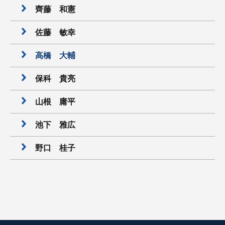
齊藤 和憲
佐藤 敏幸
高橋 大輔
保科 貴亮
山根 庸平
池下 雅広
野口 桂子