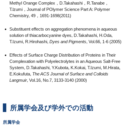
Methyl Orange Complex，D.Takahashi，R.Tanabe，
T.lzumi，Joumal of POlymer Science Part A: Polymer
Chemistry, 49，1691-1698(2011)
Substituent effects on aggregation phenomena in aqueous
solution of thiacarbocyanine dyes, D.Takahashi, H.Oda,
T.Izumi, R.Hirohashi,
Dyes and Pigments
, Vol.66, 1-6 (2005)
Effects of Surface Charge Distribution of Proteins in Their
Complexation with Polyelectrolytes in an Aqueous Salt-Free
System, D.Takahashi, Y.Kubota, K.Kokai, T.Izumi, M.Hirata,
E.Kokufuta,
The ACS Journal of Surface and Colloids
Langmuir
, Vol.16, No.7, 3133-3140 (2000)
所属学会及び学外での活動
所属学会