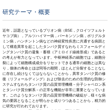
研究テーマ・概要
近年，話題となっているプリオン病（BSE，クロイツフェルト
ヤコブ病），アルツハイマー病，パーキンソン病，ポリグルタ
ミン病，ハンチントン病などの神経変性疾患に共通する病因と
して構造異常を起こしたタンパク質すなわちミスフォールディ
ングタンパク質の凝集・蓄積（アミロイド線維形成）であると
の考えが有力となっています。中枢神経系の細胞では，細胞分
裂によって細胞構成成分をリセットできる通常の細胞とは異な
り，個体の寿命とほぼ同等の期間，ほとんど分裂することなし
に存在し続けなくてはならないことから，異常タンパク質の修
復（リフォールディング）および除去のための生理的な防御シ
ステムすなわちタンパク質の品質管理機構－分子シャペロン系
とタンパク質分解系－の正常な機能が非常に重要となっていま
す。このようなタンパク質の品質管理機構の破綻が，様々な病
気の要因となることが明らかと成りつつあることから，精力的
に研究が行われております。