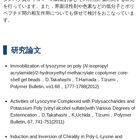
を行っています。また，界面活性剤や色素などの低分子とポリ
ペプチド間の相互作用についても併せて検討をおこなっていま
す。
研究論文
lmmobilization of lysozyme on poly (
N
-isopropyl
acrylamide)/2-hydroxyethyl methacrylate copolymer core-
shell gel beads，D.Takahashi，T.Hamada，T.lzumi，
Polymer Bulletin, vo1.68，1777-1788(2012)
Activities of Lysozyme Complexed with Polysaccharides and
Potassium Poly (vinyl alcohol sulfate)with Various Degrees of
Esterincation，D.Takahashi，K,Uchida，T.lzumi，Polymer
Bulletin, 67, 741-751(2011)
lnduction and lnversion of Chirality in Poly-L-Lysine and