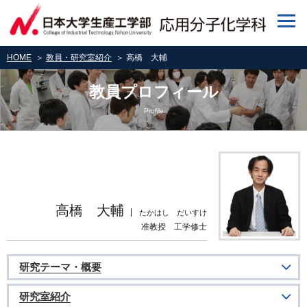
HOME
＞
教員・研究室紹介
＞ 高橋 大輔
教員プロフィール
Profile
高橋 大輔
たかはし だいすけ
准教授 工学修士
研究テーマ・概要
研究室紹介